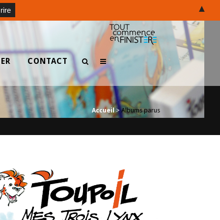
▲
TER
CONTACT
Accueil
>
Albums parus