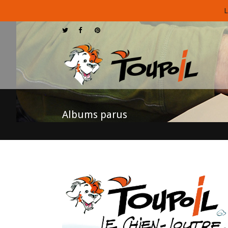
L
Albums parus