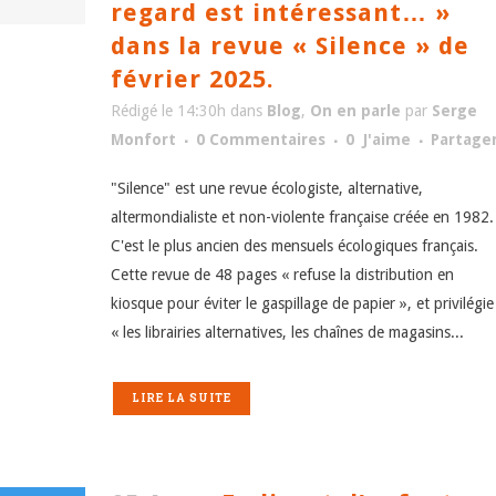
regard est intéressant… »
dans la revue « Silence » de
février 2025.
Rédigé le 14:30h
dans
Blog
,
On en parle
par
Serge
Monfort
0 Commentaires
0
J'aime
Partage
"Silence" est une revue écologiste, alternative,
altermondialiste et non-violente française créée en 1982.
C'est le plus ancien des mensuels écologiques français.
Cette revue de 48 pages « refuse la distribution en
kiosque pour éviter le gaspillage de papier », et privilégie
« les librairies alternatives, les chaînes de magasins...
LIRE LA SUITE