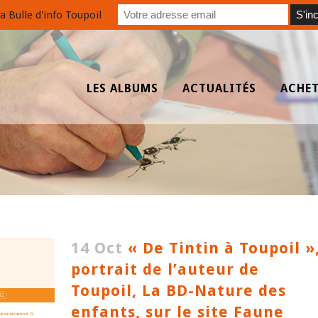
a Bulle d'info Toupoil
LES ALBUMS
ACTUALITÉS
ACHE
14 Oct
« De Tintin à Toupoil »
portrait de l’auteur de
Toupoil, La BD-Nature des
enfants, sur le site Faune