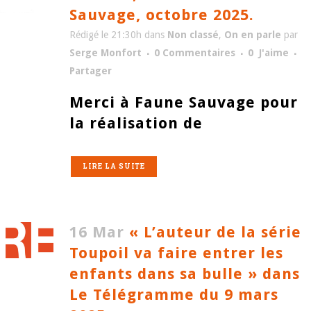
Sauvage, octobre 2025.
Rédigé le 21:30h
dans
Non classé
,
On en parle
par
Serge Monfort
0 Commentaires
0
J'aime
Partager
Merci à Faune Sauvage pour
la réalisation de
LIRE LA SUITE
16 Mar
« L’auteur de la série
Toupoil va faire entrer les
enfants dans sa bulle » dans
Le Télégramme du 9 mars