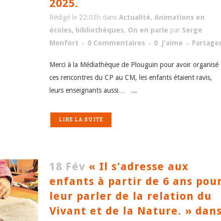
2025.
Rédigé le 22:03h
dans
Actualité
,
Animations en
écoles, bibliothèques
,
On en parle
par
Serge
Monfort
0 Commentaires
0
J'aime
Partage
Merci à la Médiathèque de Plouguin pour avoir organisé
ces rencontres du CP au CM, les enfants étaient ravis,
leurs enseignants aussi… ...
LIRE LA SUITE
18 Fév
« Il s’adresse aux
enfants à partir de 6 ans pou
leur parler de la relation du
Vivant et de la Nature. » dan