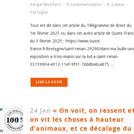
Serge Monfort
0 Commentaires
0
J'aime
Partager
Tout est dit dans cet article du Télégramme de Brest du
1er février 2025 ou dans cet autre article de Ouest-Franc
du 3 février 2025 : https://www.ouest-
france.fr/bretagne/saint-renan-29290/dans-ma-bulle-un
exposition-a-trois-mains-sur-la-bd-a-saint-renan-
33739904-e012-11ef-9f91-7dddbe6ca875 ...
LIRE LA SUITE
24 Jan
« On voit, on ressent e
on vit les choses à hauteur
d’animaux, et ce décalage du