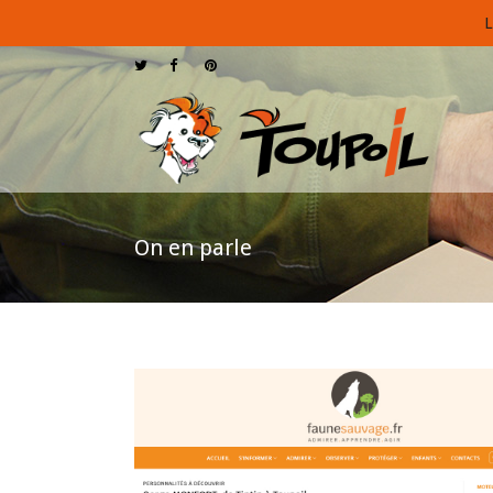
L
On en parle