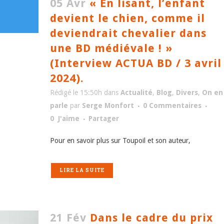
05 Avr
« En lisant, l’enfant
devient le chien, comme il
deviendrait chevalier dans
une BD médiévale ! »
(Interview ACTUA BD / 3 avril
2024).
Rédigé le 15:50h
dans
Actualité
,
Blog
,
Divers
,
On en
parle
par
Serge Monfort
0 Commentaires
0
J'aime
Partager
Pour en savoir plus sur Toupoil et son auteur,
LIRE LA SUITE
21 Fév
Dans le cadre du prix