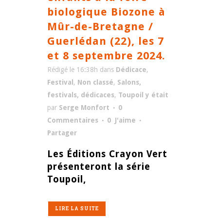
biologique Biozone à
Mûr-de-Bretagne /
Guerlédan (22), les 7
et 8 septembre 2024.
Rédigé le 16:38h
dans
Dédicace
,
Festival
,
Non classé
,
Salons,
festivals, dédicaces
,
Toupoil y était
par
Serge Monfort
0
Commentaires
0
J'aime
Partager
Les Éditions Crayon Vert
présenteront la série
Toupoil,
LIRE LA SUITE