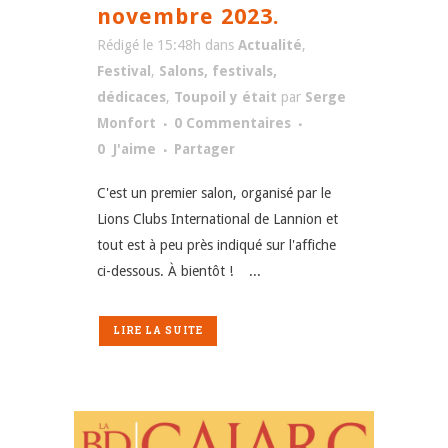
novembre 2023.
Rédigé le 15:48h
dans
Actualité
,
Festival
,
Salons, festivals,
dédicaces
,
Toupoil y était
par
Serge
Monfort
0 Commentaires
0
J'aime
Partager
C'est un premier salon, organisé par le
Lions Clubs International de Lannion et
tout est à peu près indiqué sur l'affiche
ci-dessous. À bientôt ! ...
LIRE LA SUITE