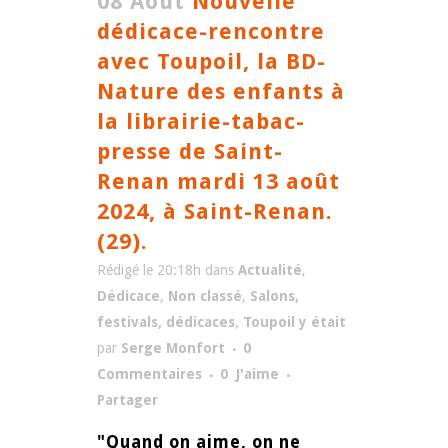
08 Août
Nouvelle
dédicace-rencontre
avec Toupoil, la BD-
Nature des enfants à
la librairie-tabac-
presse de Saint-
Renan mardi 13 août
2024, à Saint-Renan.
(29).
Rédigé le 20:18h
dans
Actualité
,
Dédicace
,
Non classé
,
Salons,
festivals, dédicaces
,
Toupoil y était
par
Serge Monfort
0
Commentaires
0
J'aime
Partager
"Quand on aime, on ne