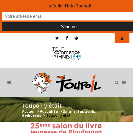
La Bulle d'info Toupoil
▲
Toupoil y était
Accueil
>
Actualité
>
Salons, festivals,
dédicaces
>
Toupoil y était