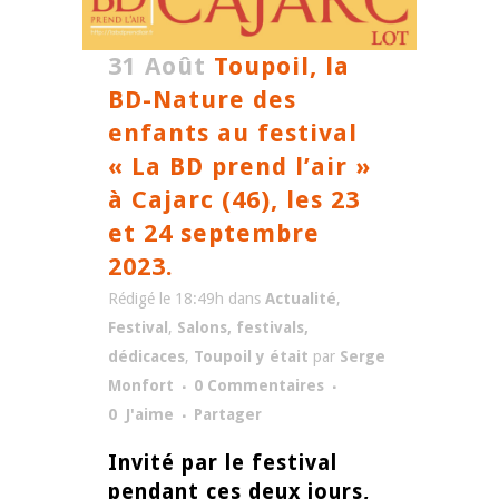
31 Août
Toupoil, la
BD-Nature des
enfants au festival
« La BD prend l’air »
à Cajarc (46), les 23
et 24 septembre
2023.
Rédigé le 18:49h
dans
Actualité
,
Festival
,
Salons, festivals,
dédicaces
,
Toupoil y était
par
Serge
Monfort
0 Commentaires
0
J'aime
Partager
Invité par le festival
pendant ces deux jours,