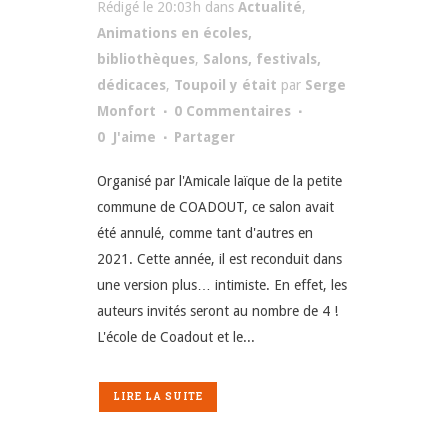
Rédigé le 20:03h
dans
Actualité
,
Animations en écoles,
bibliothèques
,
Salons, festivals,
dédicaces
,
Toupoil y était
par
Serge
Monfort
0 Commentaires
0
J'aime
Partager
Organisé par l'Amicale laïque de la petite
commune de COADOUT, ce salon avait
été annulé, comme tant d'autres en
2021. Cette année, il est reconduit dans
une version plus… intimiste. En effet, les
auteurs invités seront au nombre de 4 !
L'école de Coadout et le...
LIRE LA SUITE