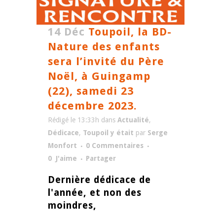
14 Déc
Toupoil, la BD-
Nature des enfants
sera l’invité du Père
Noël, à Guingamp
(22), samedi 23
décembre 2023.
Rédigé le 13:33h
dans
Actualité
,
Dédicace
,
Toupoil y était
par
Serge
Monfort
0 Commentaires
0
J'aime
Partager
Dernière dédicace de
l'année, et non des
moindres,