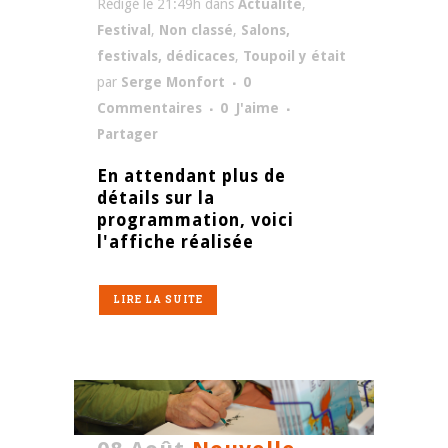
Rédigé le 21:49h
dans
Actualité
,
Festival
,
Non classé
,
Salons,
festivals, dédicaces
,
Toupoil y était
par
Serge Monfort
0
Commentaires
0
J'aime
Partager
En attendant plus de
détails sur la
programmation, voici
l'affiche réalisée
LIRE LA SUITE