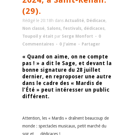
(29).
Rédigé le 20:18h
dans
Actualité
,
Dédicace
,
Non classé
,
Salons, festivals, dédicaces
,
Toupoil y était
par
Serge Monfort
0
Commentaires
0
J'aime
Partager
« Quand on aime, on ne compte
pas ! » a dit le Sage, et devant la
bonne signature du 28 juillet
dernier, en reproposer une autre
dans le cadre des « Mardis de
l’Été » peut intéresser un public
différent.
Attention, les « Mardis » draînent beaucoup de
monde : spectacles musicaux, petit marché du
soir et … dédicaces !