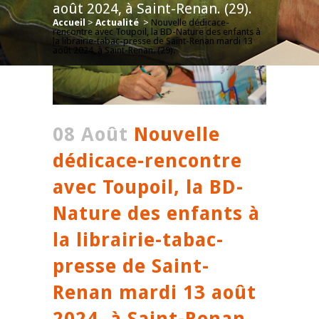
août 2024, à Saint-Renan. (29).
Accueil
>
Actualité
>
Nouvelle dédicace-
rencontre avec Toupoil, la BD-Nature des enfants à
la librairie-tabac-presse de Saint-Renan mardi 13
août 2024, à Saint-Renan. (29).
08 Août
Nouvelle
dédicace-rencontre
avec Toupoil, la BD-
Nature des enfants à
la librairie-tabac-
presse de Saint-
Renan mardi 13 août
2024, à Saint-Renan.