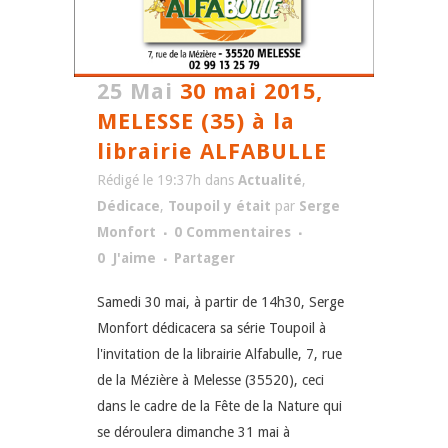
25 Mai
30 mai 2015,
MELESSE (35) à la
librairie ALFABULLE
Rédigé le 19:37h
dans
Actualité
,
Dédicace
,
Toupoil y était
par
Serge
Monfort
0 Commentaires
0
J'aime
Partager
Samedi 30 mai, à partir de 14h30, Serge
Monfort dédicacera sa série Toupoil à
l'invitation de la librairie Alfabulle, 7, rue
de la Mézière à Melesse (35520), ceci
dans le cadre de la Fête de la Nature qui
se déroulera dimanche 31 mai à