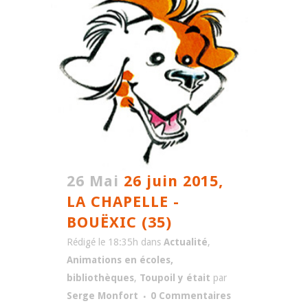
26 Mai
26 juin 2015,
LA CHAPELLE -
BOUËXIC (35)
Rédigé le 18:35h
dans
Actualité
,
Animations en écoles,
bibliothèques
,
Toupoil y était
par
Serge Monfort
0 Commentaires