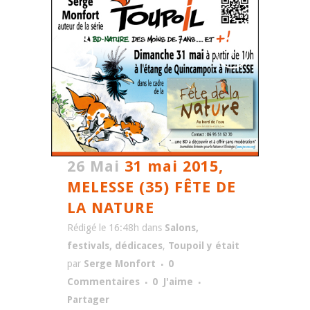
26 Mai
31 mai 2015,
MELESSE (35) FÊTE DE
LA NATURE
Rédigé le 16:48h
dans
Salons,
festivals, dédicaces
,
Toupoil y était
par
Serge Monfort
0
Commentaires
0
J'aime
Partager