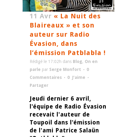
11 Avr
« La Nuit des
Blaireaux » et son
auteur sur Radio
Évasion, dans
l’émission Patblabla !
Rédigé le 17:02h
dans
Blog
,
On en
parle
par
Serge Monfort
0
Commentaires
0
J'aime
Partager
Jeudi dernier 6 avril,
l'équipe de Radio Évasion
recevait l'auteur de
Toupoil dans l'émission
de l'ami Patrice Salaün