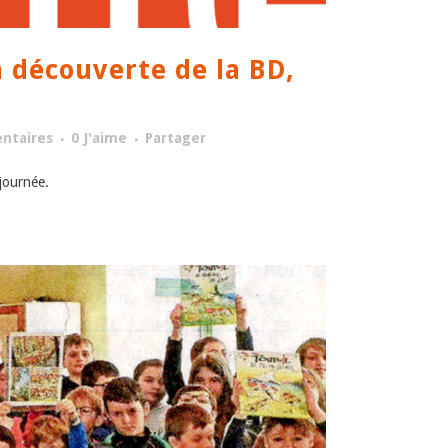
a découverte de la BD,
ntaires
0
J'aime
Partager
 journée.