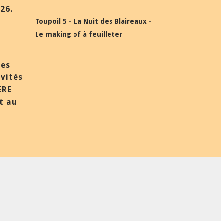
26.
Toupoil 5 - La Nuit des Blaireaux -
Le making of à feuilleter
des
nvités
ÈRE
et au