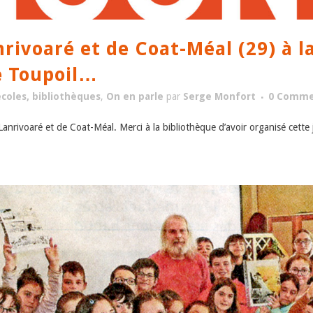
rivoaré et de Coat-Méal (29) à l
ie Toupoil…
coles, bibliothèques
,
On en parle
par
Serge Monfort
0 Comme
 Lanrivoaré et de Coat-Méal. Merci à la bibliothèque d’avoir organisé cette