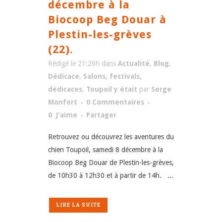
décembre à la
Biocoop Beg Douar à
Plestin-les-grèves
(22).
Rédigé le 21:26h
dans
Actualité
,
Blog
,
Dédicace
,
Salons, festivals,
dédicaces
,
Toupoil y était
par
Serge
Monfort
0 Commentaires
0
J'aime
Partager
Retrouvez ou découvrez les aventures du
chien Toupoil, samedi 8 décembre à la
Biocoop Beg Douar de Plestin-les-grèves,
de 10h30 à 12h30 et à partir de 14h. ...
LIRE LA SUITE