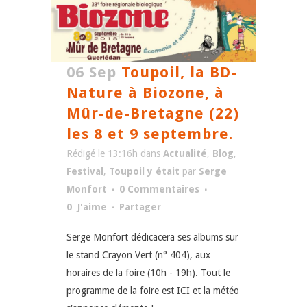
06 Sep
Toupoil, la BD-
Nature à Biozone, à
Mûr-de-Bretagne (22)
les 8 et 9 septembre.
Rédigé le 13:16h
dans
Actualité
,
Blog
,
Festival
,
Toupoil y était
par
Serge
Monfort
0 Commentaires
0
J'aime
Partager
Serge Monfort dédicacera ses albums sur
le stand Crayon Vert (n° 404), aux
horaires de la foire (10h - 19h). Tout le
programme de la foire est ICI et la météo