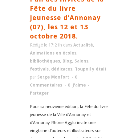
Fête du livre
jeunesse d’Annonay
(07), les 12 et 13
octobre 2018.
Rédigé le 17:21h
dans
Actualité
,
Animations en écoles,
bibliothèques
,
Blog
,
Salons,
festivals, dédicaces
,
Toupoil y était
par
Serge Monfort
0
Commentaires
0
J'aime
Partager
Pour sa neuvième édition, la Fête du livre
jeunesse de la Ville d’Annonay et
d’Annonay Rhône Agglo invite une
vingtaine d'auteurs et illustrateurs sur