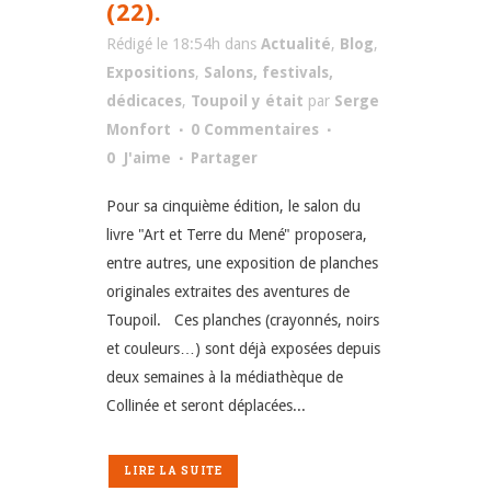
(22).
Rédigé le 18:54h
dans
Actualité
,
Blog
,
Expositions
,
Salons, festivals,
dédicaces
,
Toupoil y était
par
Serge
Monfort
0 Commentaires
0
J'aime
Partager
Pour sa cinquième édition, le salon du
livre "Art et Terre du Mené" proposera,
entre autres, une exposition de planches
originales extraites des aventures de
Toupoil. Ces planches (crayonnés, noirs
et couleurs…) sont déjà exposées depuis
deux semaines à la médiathèque de
Collinée et seront déplacées...
LIRE LA SUITE