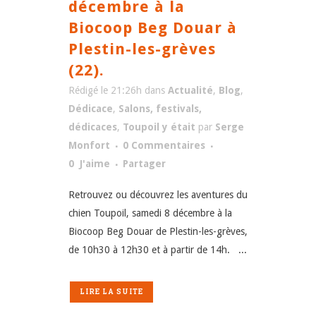
décembre à la
Biocoop Beg Douar à
Plestin-les-grèves
(22).
Rédigé le 21:26h
dans
Actualité
,
Blog
,
Dédicace
,
Salons, festivals,
dédicaces
,
Toupoil y était
par
Serge
Monfort
0 Commentaires
0
J'aime
Partager
Retrouvez ou découvrez les aventures du
chien Toupoil, samedi 8 décembre à la
Biocoop Beg Douar de Plestin-les-grèves,
de 10h30 à 12h30 et à partir de 14h. ...
LIRE LA SUITE