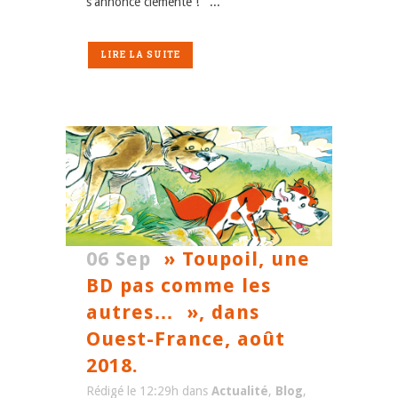
s'annonce clémente ! ...
LIRE LA SUITE
06 Sep
» Toupoil, une
BD pas comme les
autres… », dans
Ouest-France, août
2018.
Rédigé le 12:29h
dans
Actualité
,
Blog
,