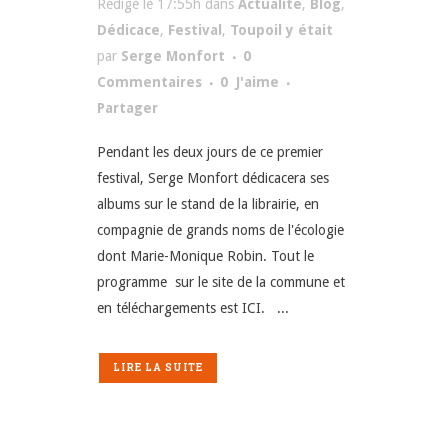
Rédigé le 17:55h
dans
Actualité
,
Blog
,
Dédicace
,
Festival
,
Toupoil y était
par
Serge Monfort
0
Commentaires
0
J'aime
Partager
Pendant les deux jours de ce premier
festival, Serge Monfort dédicacera ses
albums sur le stand de la librairie, en
compagnie de grands noms de l'écologie
dont Marie-Monique Robin. Tout le
programme sur le site de la commune et
en téléchargements est ICI. ...
LIRE LA SUITE