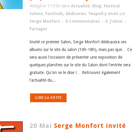
Rédigé le 17:35h
dans
Actualité
,
Blog
,
Festival
,
Salons, festivals, dédicaces
,
Toupoil y était
par
Serge Monfort
0 Commentaires
0
J'aime
Partager
Invité ce premier Salon, Serge Monfort dédicacera ses
albums sur le site du salon (10h-18h), mais pas que… Ce
sera aussi l'occasion de présenter une exposition de
quelques planches sur le site du Salon dont l'entrée sera
gratuite. Qu'on se le dise !… Retrouvez également
l'actualité du...
LIRE LA SUITE
20 Mai
Serge Monfort invité