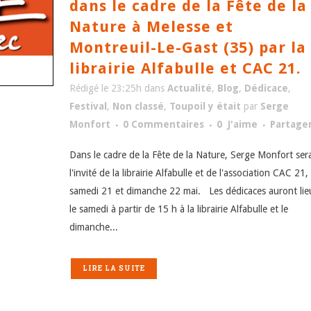
dans le cadre de la Fête de la
Nature à Melesse et
Montreuil-Le-Gast (35) par la
librairie Alfabulle et CAC 21.
Rédigé le 23:25h
dans
Actualité
,
Blog
,
Dédicace
,
Festival
,
Non classé
,
Toupoil y était
par
Serge
Monfort
0 Commentaires
0
J'aime
Partage
Dans le cadre de la Fête de la Nature, Serge Monfort ser
l'invité de la librairie Alfabulle et de l'association CAC 21,
samedi 21 et dimanche 22 mai. Les dédicaces auront lie
le samedi à partir de 15 h à la librairie Alfabulle et le
dimanche...
LIRE LA SUITE