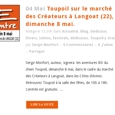
04 Mai
Toupoil sur le marché
des Créateurs à Langoat (22),
dimanche 8 mai.
Rédigé le 12:39h
dans
Actualité
,
Blog
,
Dédicace
,
Divers
,
Salons, festivals, dédicaces
,
Toupoil y étai
par
Serge Monfort
0 Commentaires
0
J'aime
Partager
Serge Monfort, auteur, signera les aventures BD du
chien Toupoil, dimanche 8 mai, dans le cadre du marché
des Créateurs à Langoat, dans les Côtes d'Armor.
Retrouvez Toupoil à la salle des fêtes, de 10h à 18h.
L'entrée est gratuite. ...
LIRE LA SUITE