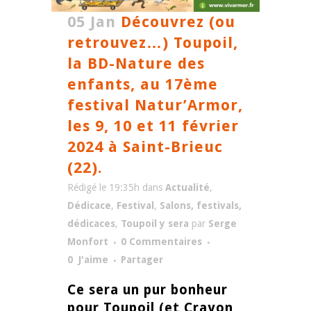
05 Jan
Découvrez (ou
retrouvez…) Toupoil,
la BD-Nature des
enfants, au 17ème
festival Natur’Armor,
les 9, 10 et 11 février
2024 à Saint-Brieuc
(22).
Rédigé le 19:35h
dans
Actualité
,
Dédicace
,
Festival
,
Salons, festivals,
dédicaces
,
Toupoil y sera
par
Serge
Monfort
0 Commentaires
0
J'aime
Partager
Ce sera un pur bonheur
pour Toupoil (et Crayon