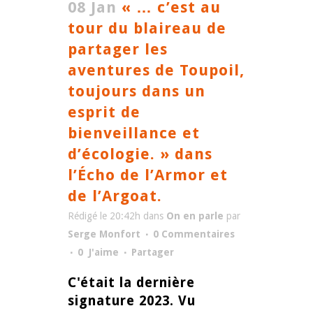
08 Jan
« … c’est au
tour du blaireau de
partager les
aventures de Toupoil,
toujours dans un
esprit de
bienveillance et
d’écologie. » dans
l’Écho de l’Armor et
de l’Argoat.
Rédigé le 20:42h
dans
On en parle
par
Serge Monfort
0 Commentaires
0
J'aime
Partager
C'était la dernière
signature 2023. Vu