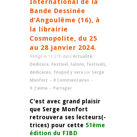
International de la
Bande Dessinée
d’Angoulême (16), à
la librairie
Cosmopolite, du 25
au 28 janvier 2024.
Rédigé le 13:27h
dans
Actualité
,
Dédicace
,
Festival
,
Salons, festivals,
dédicaces
,
Toupoil y sera
par
Serge
Monfort
0 Commentaires
0
J'aime
Partager
C'est avec grand plaisir
que Serge Monfort
retrouvera ses lecteurs(-
trices) pour cette
51ème
édition du FIBD