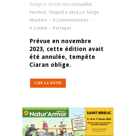
Rédigé le 16:05h
dans
Actualité
,
Festival
,
Toupoil y sera
par
Serge
Monfort
0 Commentaires
0
J'aime
Partager
Prévue en novembre
2023, cette édition avait
été annulée, tempête
Ciaran oblige.
LIRE LA SUITE