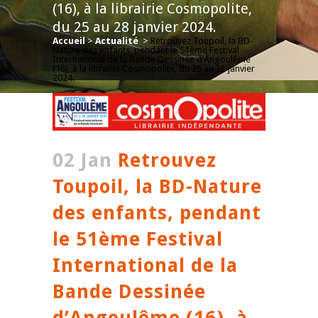
(16), à la librairie Cosmopolite,
du 25 au 28 janvier 2024.
Accueil
>
Actualité
>
Retrouvez Toupoil, la BD-
Nature des enfants, pendant le 51ème Festival
International de la Bande Dessinée d’Angoulême
(16), à la librairie Cosmopolite, du 25 au 28 janvier
2024.
02 Jan
Retrouvez
Toupoil, la BD-Nature
des enfants, pendant
le 51ème Festival
International de la
Bande Dessinée
d’Angoulême (16), à