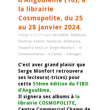
la librairie
Cosmopolite, du 25
au 28 janvier 2024.
Rédigé le 13:27h
dans
Actualité
,
Dédicace
,
Festival
,
Salons, festivals, dédicaces
,
Toupoil y sera
par
Serge Monfort
0
Commentaires
0
J'aime
Partager
C’est avec grand plaisir que
Serge Monfort retrouvera
ses lecteurs(-trices) pour
cette
51ème édition du FIBD
d’Angoulême
.
Il signera ses albums à
la
librairie COSMOPOLITE
,
Centre Commercial Champ de