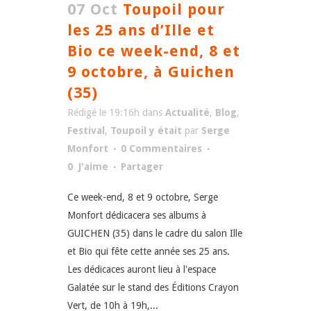
07 Oct
Toupoil pour
les 25 ans d’Ille et
Bio ce week-end, 8 et
9 octobre, à Guichen
(35)
Rédigé le 19:16h
dans
Actualité
,
Blog
,
Festival
,
Toupoil y était
par
Serge
Monfort
0 Commentaires
0
J'aime
Partager
Ce week-end, 8 et 9 octobre, Serge
Monfort dédicacera ses albums à
GUICHEN (35) dans le cadre du salon Ille
et Bio qui fête cette année ses 25 ans.
Les dédicaces auront lieu à l'espace
Galatée sur le stand des Éditions Crayon
Vert, de 10h à 19h,...