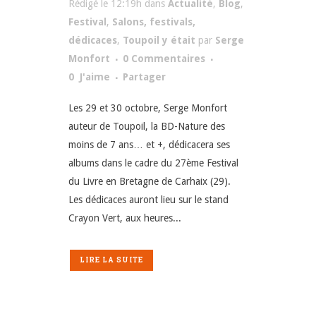
Rédigé le 12:19h
dans
Actualité
,
Blog
,
Festival
,
Salons, festivals,
dédicaces
,
Toupoil y était
par
Serge
Monfort
0 Commentaires
0
J'aime
Partager
Les 29 et 30 octobre, Serge Monfort
auteur de Toupoil, la BD-Nature des
moins de 7 ans… et +, dédicacera ses
albums dans le cadre du 27ème Festival
du Livre en Bretagne de Carhaix (29).
Les dédicaces auront lieu sur le stand
Crayon Vert, aux heures...
LIRE LA SUITE