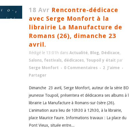
18 Avr
Rencontre-dédicace
avec Serge Monfort à la
librairie La Manufacture de
Romans (26), dimanche 23
avril.
Rédigé le 13:01h
dans
Actualité
,
Blog
,
Dédicace
,
Salons, festivals, dédicaces
,
Toupoil y était
par
Serge Monfort
0 Commentaires
2
J'aime
Partager
Dimanche 23 avril, Serge Monfort, auteur de la série BD
jeunesse Toupoil, présentera et dédicacera ses albums à l
librairie La Manufacture à Romans-sur-Isère (26).
L'animation aura lieu de 10h30 à 12h30, à la librairie,
place Maurice Faure. Informations travaux : La place du
Pont Vieux, située entre...