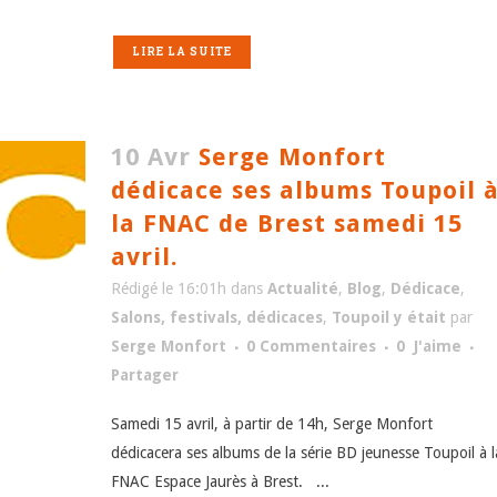
LIRE LA SUITE
10 Avr
Serge Monfort
dédicace ses albums Toupoil 
la FNAC de Brest samedi 15
avril.
Rédigé le 16:01h
dans
Actualité
,
Blog
,
Dédicace
,
Salons, festivals, dédicaces
,
Toupoil y était
par
Serge Monfort
0 Commentaires
0
J'aime
Partager
Samedi 15 avril, à partir de 14h, Serge Monfort
dédicacera ses albums de la série BD jeunesse Toupoil à l
FNAC Espace Jaurès à Brest. ...