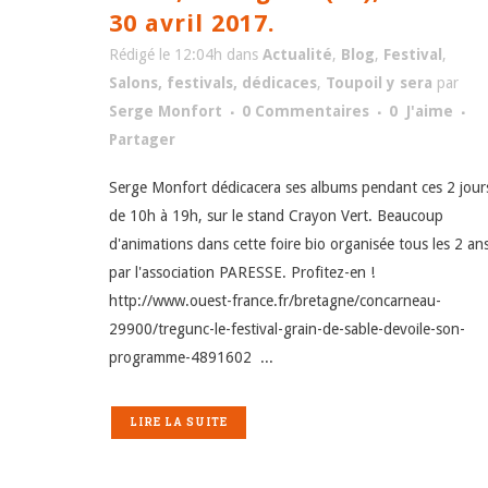
30 avril 2017.
Rédigé le 12:04h
dans
Actualité
,
Blog
,
Festival
,
Salons, festivals, dédicaces
,
Toupoil y sera
par
Serge Monfort
0 Commentaires
0
J'aime
Partager
Serge Monfort dédicacera ses albums pendant ces 2 jour
de 10h à 19h, sur le stand Crayon Vert. Beaucoup
d'animations dans cette foire bio organisée tous les 2 an
par l'association PARESSE. Profitez-en !
http://www.ouest-france.fr/bretagne/concarneau-
29900/tregunc-le-festival-grain-de-sable-devoile-son-
programme-4891602 ...
LIRE LA SUITE