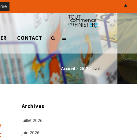
▲
TER
CONTACT
Accueil
>
2017
>
avril
Archives
juillet 2026
e
juin 2026
t