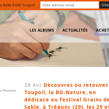
a Bulle d'info Toupoil
LES ALBUMS
ACTUALITÉS
ACHE
28 Avr
Découvrez ou retouvez
Toupoil, la BD-Nature, en
dédicace au festival Grains d
Sable, à Trégunc (29), les 29 e