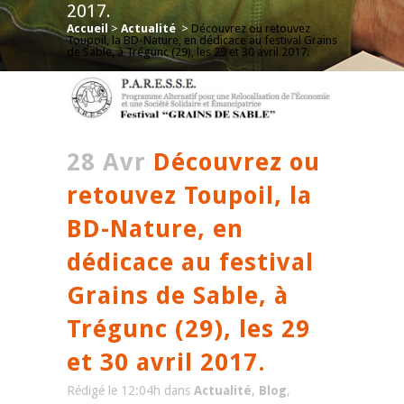
2017.
Accueil
>
Actualité
>
Découvrez ou retouvez
Toupoil, la BD-Nature, en dédicace au festival Grains
de Sable, à Trégunc (29), les 29 et 30 avril 2017.
28 Avr
Découvrez ou
retouvez Toupoil, la
BD-Nature, en
dédicace au festival
Grains de Sable, à
Trégunc (29), les 29
et 30 avril 2017.
Rédigé le 12:04h
dans
Actualité
,
Blog
,