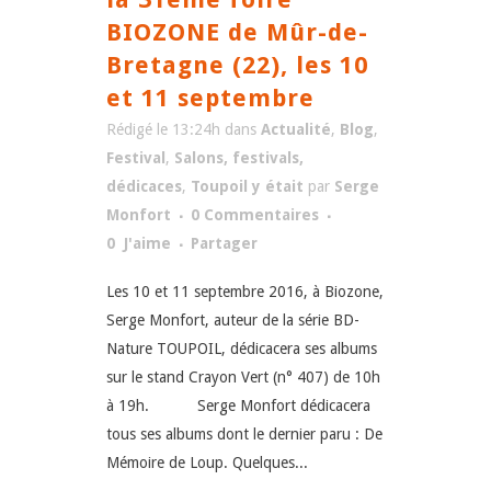
BIOZONE de Mûr-de-
Bretagne (22), les 10
et 11 septembre
Rédigé le 13:24h
dans
Actualité
,
Blog
,
Festival
,
Salons, festivals,
dédicaces
,
Toupoil y était
par
Serge
Monfort
0 Commentaires
0
J'aime
Partager
Les 10 et 11 septembre 2016, à Biozone,
Serge Monfort, auteur de la série BD-
Nature TOUPOIL, dédicacera ses albums
sur le stand Crayon Vert (n° 407) de 10h
à 19h. Serge Monfort dédicacera
tous ses albums dont le dernier paru : De
Mémoire de Loup. Quelques...