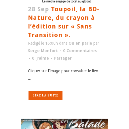
28 Sep
Toupoil, la BD-
Nature, du crayon à
l’édition sur « Sans
Transition ».
Rédigé le 16:00h
dans
On en parle
par
Serge Monfort
0 Commentaires
0
J'aime
Partager
Cliquer sur l'image pour consulter le lien.
...
LIRE LA SUITE