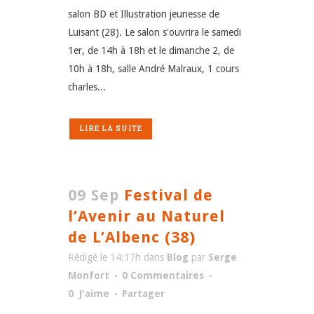
salon BD et Illustration jeunesse de
Luisant (28). Le salon s'ouvrira le samedi
1er, de 14h à 18h et le dimanche 2, de
10h à 18h, salle André Malraux, 1 cours
charles...
LIRE LA SUITE
09 Sep
Festival de
l’Avenir au Naturel
de L’Albenc (38)
Rédigé le 14:17h
dans
Blog
par
Serge
Monfort
0 Commentaires
0
J'aime
Partager