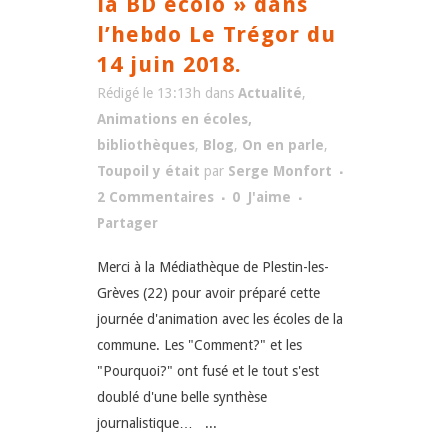
la BD écolo » dans
l’hebdo Le Trégor du
14 juin 2018.
Rédigé le 13:13h
dans
Actualité
,
Animations en écoles,
bibliothèques
,
Blog
,
On en parle
,
Toupoil y était
par
Serge Monfort
2 Commentaires
0
J'aime
Partager
Merci à la Médiathèque de Plestin-les-
Grèves (22) pour avoir préparé cette
journée d'animation avec les écoles de la
commune. Les "Comment?" et les
"Pourquoi?" ont fusé et le tout s'est
doublé d'une belle synthèse
journalistique… ...