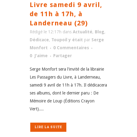
Livre samedi 9 avril,
de 11h à 17h, à
Landerneau (29)
Rédigé le 12:17h
dans
Actualité
,
Blog
,
Dédicace
,
Toupoil y était
par
Serge
Monfort
0 Commentaires
0
J'aime
Partager
Serge Monfort sera l'invité de la librairie
Les Passagers du Livre, à Landerneau,
samedi 9 avril de 11h à 17h. Il dédicacera
ses albums, dont le dernier paru : De
Mémoire de Loup (Éditions Crayon
Vert)....
LIRE LA SUITE