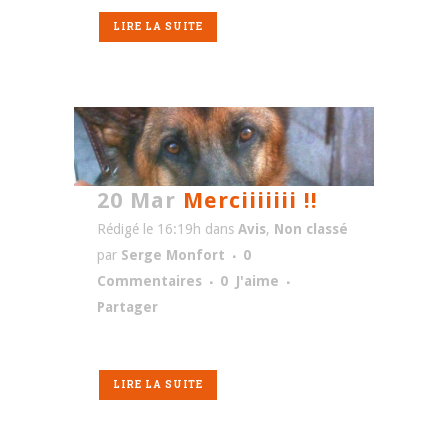
LIRE LA SUITE
20 Mar
Merciiiiiii !!
Rédigé le 16:19h
dans
Avis
,
Non classé
par
Serge Monfort
0
Commentaires
0
J'aime
Partager
LIRE LA SUITE