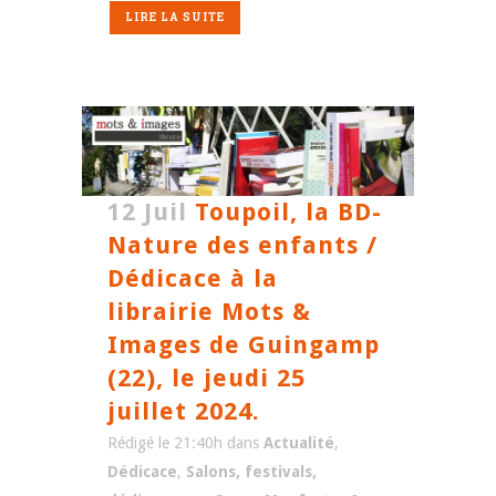
LIRE LA SUITE
12 Juil
Toupoil, la BD-
Nature des enfants /
Dédicace à la
librairie Mots &
Images de Guingamp
(22), le jeudi 25
juillet 2024.
Rédigé le 21:40h
dans
Actualité
,
Dédicace
,
Salons, festivals,