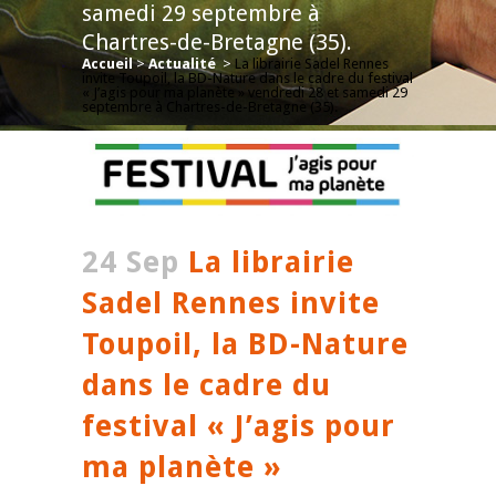
samedi 29 septembre à
Chartres-de-Bretagne (35).
Accueil
>
Actualité
>
La librairie Sadel Rennes
invite Toupoil, la BD-Nature dans le cadre du festival
« J’agis pour ma planète » vendredi 28 et samedi 29
septembre à Chartres-de-Bretagne (35).
24 Sep
La librairie
Sadel Rennes invite
Toupoil, la BD-Nature
dans le cadre du
festival « J’agis pour
ma planète »