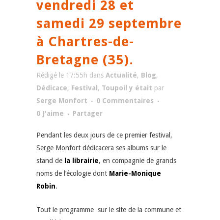
vendredi 28 et
samedi 29 septembre
à Chartres-de-
Bretagne (35).
Rédigé le 17:55h
dans
Actualité
,
Blog
,
Dédicace
,
Festival
,
Toupoil y était
par
Serge Monfort
0 Commentaires
0
J'aime
Partager
Pendant les deux jours de ce premier festival,
Serge Monfort dédicacera ses albums sur le
stand de
la librairie
, en compagnie de grands
noms de l’écologie dont
Marie-Monique
Robin
.
Tout le programme sur le site de la commune et