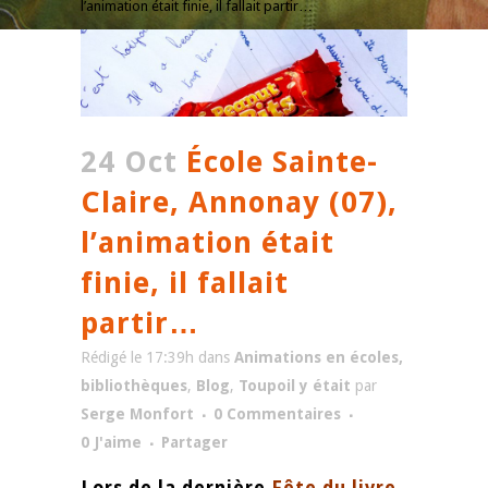
l’animation était finie, il fallait partir…
24 Oct
École Sainte-
Claire, Annonay (07),
l’animation était
finie, il fallait
partir…
Rédigé le 17:39h
dans
Animations en écoles,
bibliothèques
,
Blog
,
Toupoil y était
par
Serge Monfort
0 Commentaires
0
J'aime
Partager