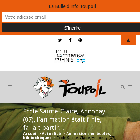
La Bulle d'info Toupoil
▲
École Sainte-Claire, Annonay
(07), l’animation était finie, il
fallait partir…
Accueil
>
Actualité
>
Animations en écoles,
bibliothèques
>
École Sainte-Claire, Annonay (07),