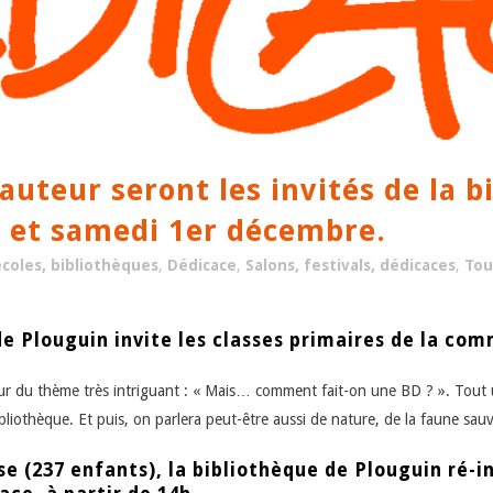
uteur seront les invités de la b
e et samedi 1er décembre.
coles, bibliothèques
,
Dédicace
,
Salons, festivals, dédicaces
,
Tou
de Plouguin invite les classes primaires de la c
our du thème très intriguant : « Mais… comment fait-on une BD ? ». Tou
ibliothèque. Et puis, on parlera peut-être aussi de nature, de la faune sa
e (237 enfants), la bibliothèque de Plouguin ré-