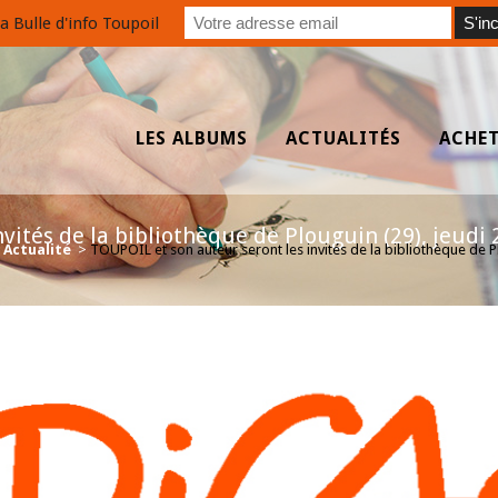
a Bulle d'info Toupoil
LES ALBUMS
ACTUALITÉS
ACHE
nvités de la bibliothèque de Plouguin (29), jeud
>
Actualité
>
TOUPOIL et son auteur seront les invités de la bibliothèque de 