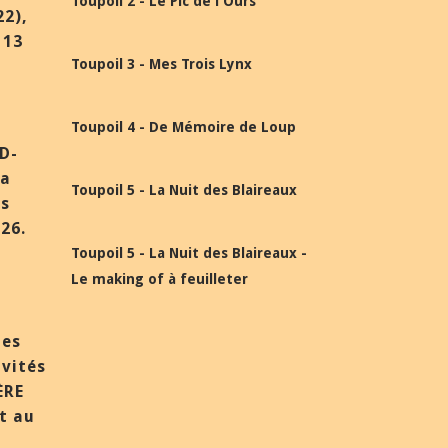
Toupoil 2 - Le Pic de l'Ours
22),
 13
Toupoil 3 - Mes Trois Lynx
Toupoil 4 - De Mémoire de Loup
BD-
la
Toupoil 5 - La Nuit des Blaireaux
ès
26.
Toupoil 5 - La Nuit des Blaireaux -
Le making of à feuilleter
des
nvités
ÈRE
et au