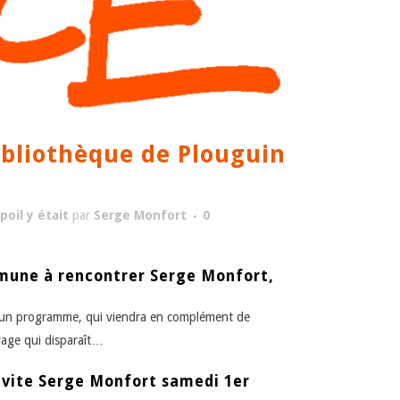
ibliothèque de Plouguin
poil y était
par
Serge Monfort
0
ommune à rencontrer Serge Monfort,
t un programme, qui viendra en complément de
uvage qui disparaît…
invite Serge Monfort samedi 1er