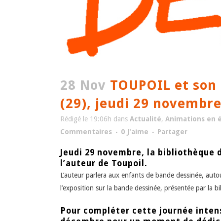
28 Nov
TOUPOIL et son a
(29), jeudi 29 novembr
Rédigé le 19:06h
dans
Actualité
,
Animations en é
Commentaires
0
J'aime
Partager
Jeudi 29 novembre, la bibliothèque 
l’auteur de Toupoil.
L’auteur parlera aux enfants de bande dessinée, aut
l’exposition sur la bande dessinée, présentée par la b
Pour compléter cette journée intens