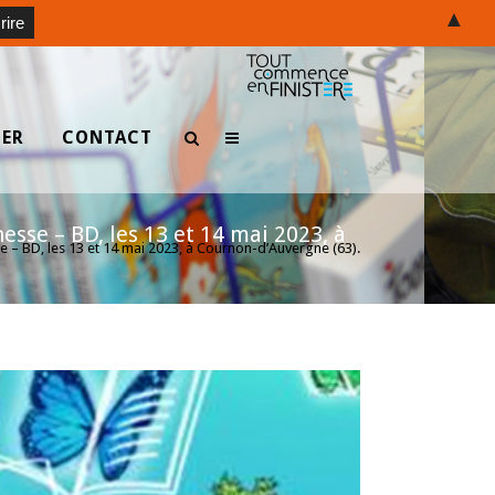
▲
TER
CONTACT
sse – BD, les 13 et 14 mai 2023, à
e – BD, les 13 et 14 mai 2023, à Cournon-d’Auvergne (63).