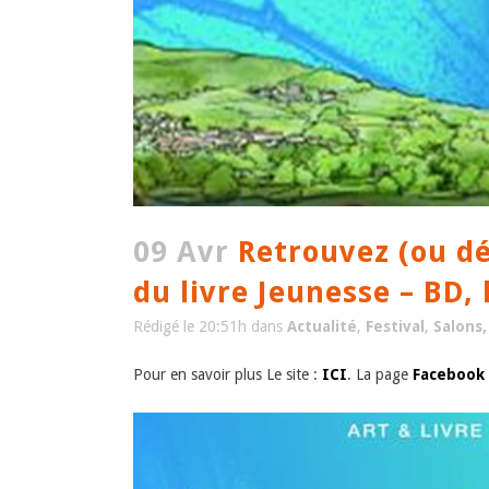
09 Avr
Retrouvez (ou dé
du livre Jeunesse – BD,
Rédigé le 20:51h
dans
Actualité
,
Festival
,
Salons,
Pour en savoir plus
Le site :
ICI
. La page
Facebook