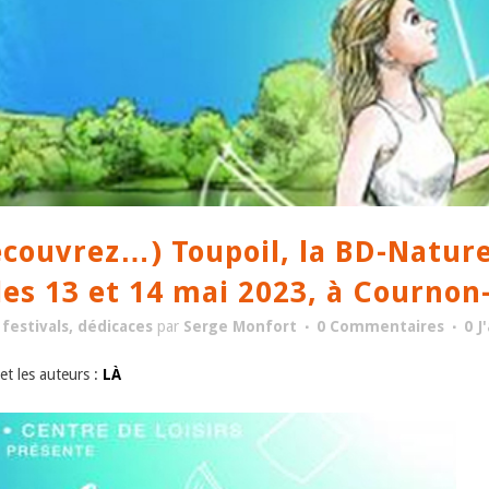
couvrez…) Toupoil, la BD-Nature
 les 13 et 14 mai 2023, à Cournon
 festivals, dédicaces
par
Serge Monfort
0 Commentaires
0
J
et les auteurs :
LÀ