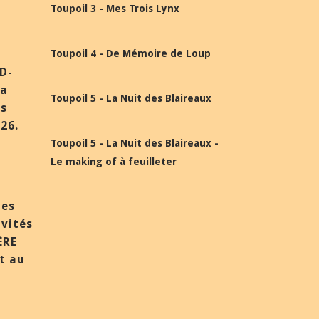
Toupoil 3 - Mes Trois Lynx
Toupoil 4 - De Mémoire de Loup
BD-
la
Toupoil 5 - La Nuit des Blaireaux
ès
26.
Toupoil 5 - La Nuit des Blaireaux -
Le making of à feuilleter
des
nvités
ÈRE
et au