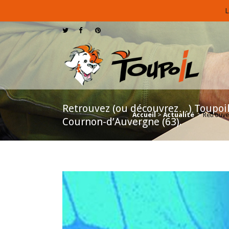
L
Retrouvez (ou découvrez…) Toupoil, 
Accueil
>
Actualité
>
Retrouve
Cournon-d’Auvergne (63).