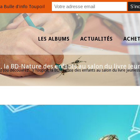
a Bulle d'info Toupoil
LES ALBUMS
ACTUALITÉS
ACHE
la BD-Nature des enfants au salon du livre Jeune
z (ou découvrez…) Toupoil, la BD-Nature des enfants au salon du livre Jeuness