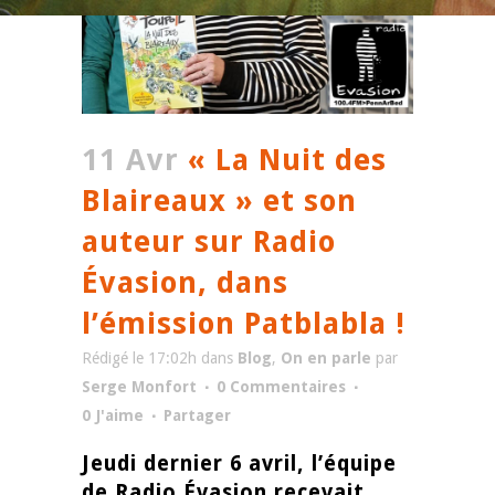
11 Avr
« La Nuit des
Blaireaux » et son
auteur sur Radio
Évasion, dans
l’émission Patblabla !
Rédigé le 17:02h
dans
Blog
,
On en parle
par
Serge Monfort
0 Commentaires
0
J'aime
Partager
Jeudi dernier 6 avril, l’équipe
de Radio Évasion recevait