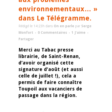
environnementaux… »
dans Le Télégramme.
Rédigé le 14:23h
dans
On en parle
par
Serge
Monfort
0 Commentaires
1
J'aime
Partager
Merci au Tabac presse
librairie, de Saint-Renan,
d’avoir organisé cette
signature d’août (et aussi
celle de juillet !), cela a
permis de faire connaître
Toupoil aux vacanciers de
passage dans la région.