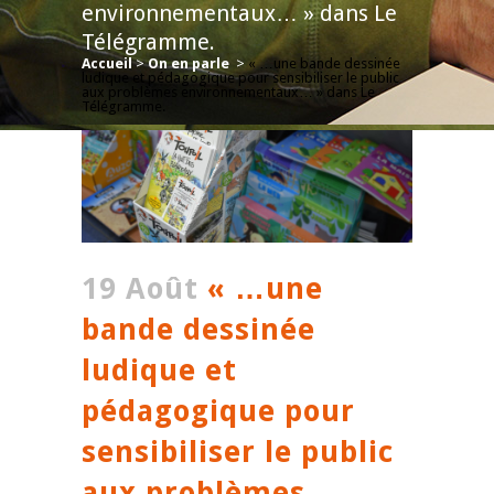
environnementaux… » dans Le
Télégramme.
Accueil
>
On en parle
>
« …une bande dessinée
ludique et pédagogique pour sensibiliser le public
aux problèmes environnementaux… » dans Le
Télégramme.
19 Août
« …une
bande dessinée
ludique et
pédagogique pour
sensibiliser le public
aux problèmes