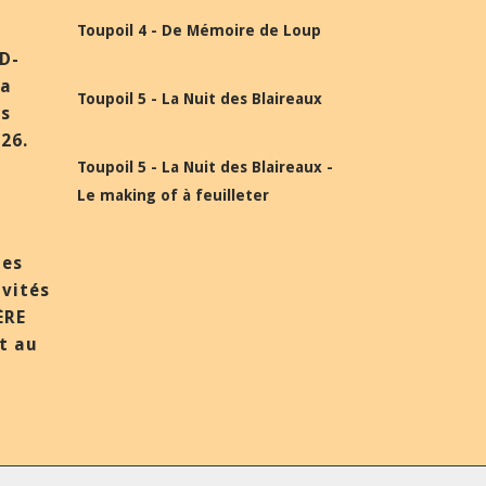
Toupoil 4 - De Mémoire de Loup
BD-
la
Toupoil 5 - La Nuit des Blaireaux
ès
26.
Toupoil 5 - La Nuit des Blaireaux -
Le making of à feuilleter
des
nvités
ÈRE
et au