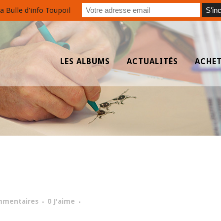
a Bulle d'info Toupoil
LES ALBUMS
ACTUALITÉS
ACHE
mmentaires
0
J'aime