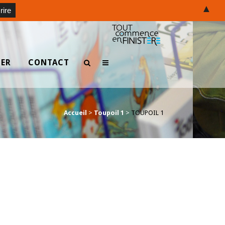
▲
TER
CONTACT
Accueil
>
Toupoil 1
>
TOUPOIL 1