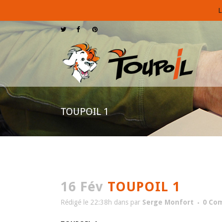
L
TOUPOIL 1
16 Fév
TOUPOIL 1
Rédigé le 22:38h
dans
par
Serge Monfort
0 Co