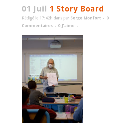
01 Juil
1 Story Board
Rédigé le 17:42h
dans
par
Serge Monfort
0
Commentaires
0
J'aime