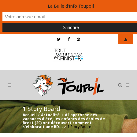
La Bulle d'info Toupoil
▲
1 Story Board
Accueil
>
Actualité
>
À l'approche des
vacances d'été, les enfants des écoles de
Brest (29) ont découvert comment
s'élaborait une BD…
>
1 Story Board