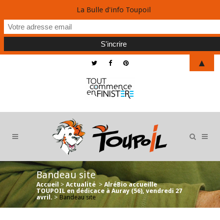
La Bulle d'info Toupoil
▲
Bandeau site
Accueil
>
Actualité
>
AlréBio accueille
TOUPOIL en dédicace à Auray (56), vendredi 27
avril.
>
Bandeau site