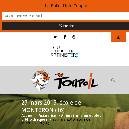
La Bulle d'info Toupoil
▲
27 mars 2015, école de
MONTBRON (16)
Accueil
>
Actualité
>
Animations en écoles,
bibliothèques
>
27 mars 2015, école de
MONTBRON (16)