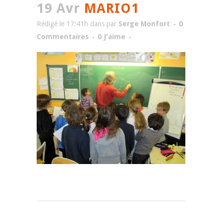
19 Avr
MARIO1
Rédigé le 17:41h
dans
par
Serge Monfort
0
Commentaires
0
J'aime