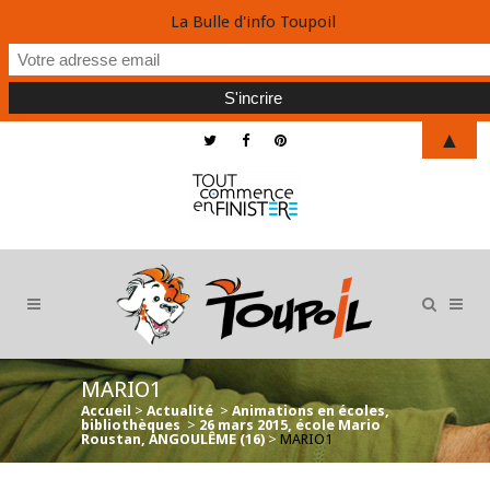
La Bulle d'info Toupoil
▲
MARIO1
Accueil
>
Actualité
>
Animations en écoles,
bibliothèques
>
26 mars 2015, école Mario
Roustan, ANGOULÊME (16)
>
MARIO1