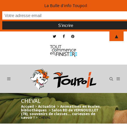
La Bulle d'info Toupoil
▲
CHEVAL
Accueil
>
Actualité
>
Animations en écoles,
bibliothèques
>
Salon BD de VERNOUILLET
(78), souvenirs de classes… curieuses de
savoir !
>
CHEVAL