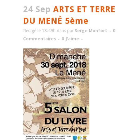
24 Sep
ARTS ET TERRE
DU MENÉ 5ème
Rédigé le 18:49h
dans
par
Serge Monfort
0
Commentaires
0
J'aime