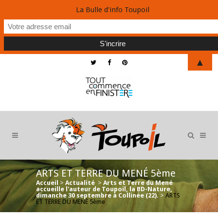
La Bulle d'info Toupoil
▲
ARTS ET TERRE DU MENÉ 5ème
Accueil
>
Actualité
>
Arts et Terre du Mené
accueille l'auteur de Toupoil, la BD-Nature,
dimanche 30 septembre à Collinée (22).
>
ARTS
ET TERRE DU MENÉ 5ème