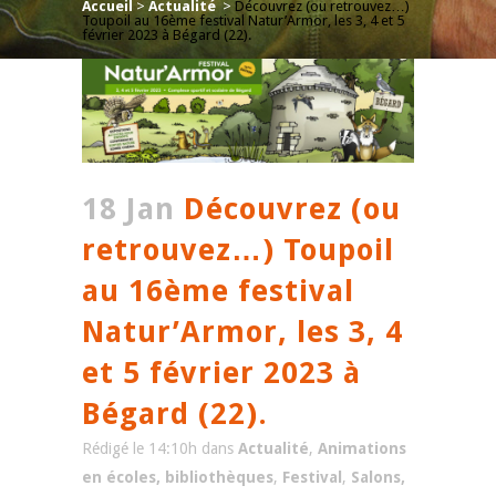
Accueil
>
Actualité
>
Découvrez (ou retrouvez…)
Toupoil au 16ème festival Natur’Armor, les 3, 4 et 5
février 2023 à Bégard (22).
18 Jan
Découvrez (ou
retrouvez…) Toupoil
au 16ème festival
Natur’Armor, les 3, 4
et 5 février 2023 à
Bégard (22).
Rédigé le 14:10h
dans
Actualité
,
Animations
en écoles, bibliothèques
,
Festival
,
Salons,