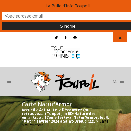
La Bulle d'info Toupoil
▲
Carte Natur’Armor
Accueil
>
Actualité
>
Découvrez (ou
retrouvez…) Toupoil, la BD-Nature des
enfants, au 17ème festival Natur'Armor, les 9,
10 et 11 février 2024 à Saint-Brieuc (22).
>
Carte
Natur’Armor