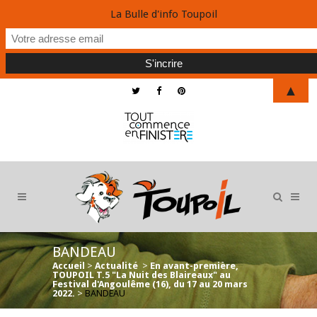
La Bulle d'info Toupoil
▲
BANDEAU
Accueil
>
Actualité
>
En avant-première,
TOUPOIL T.5 "La Nuit des Blaireaux" au
Festival d'Angoulême (16), du 17 au 20 mars
2022.
>
BANDEAU