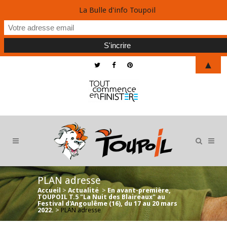
La Bulle d'info Toupoil
▲
PLAN adresse
Accueil
>
Actualité
>
En avant-première,
TOUPOIL T.5 "La Nuit des Blaireaux" au
Festival d'Angoulême (16), du 17 au 20 mars
2022.
>
PLAN adresse