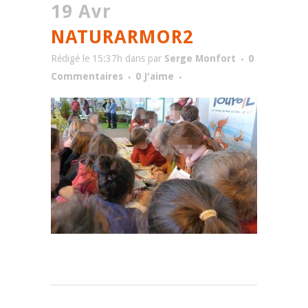
19 Avr
NATURARMOR2
Rédigé le 15:37h
dans
par
Serge Monfort
0
Commentaires
0
J'aime