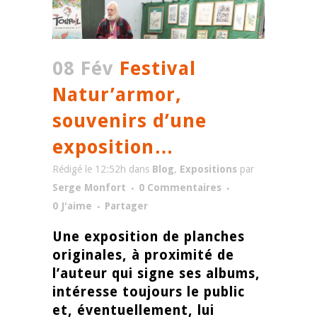
08 Fév
Festival
Natur’armor,
souvenirs d’une
exposition…
Rédigé le 12:52h
dans
Blog
,
Expositions
par
Serge Monfort
0 Commentaires
0
J'aime
Partager
Une exposition de planches
originales, à proximité de
l’auteur qui signe ses albums,
intéresse toujours le public
et, éventuellement, lui