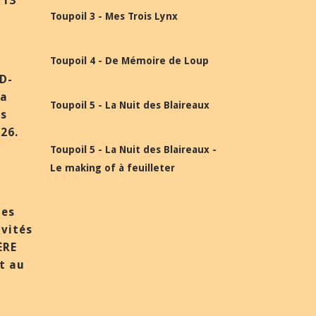
 13
Toupoil 3 - Mes Trois Lynx
Toupoil 4 - De Mémoire de Loup
BD-
la
Toupoil 5 - La Nuit des Blaireaux
ès
26.
Toupoil 5 - La Nuit des Blaireaux -
Le making of à feuilleter
des
nvités
ÈRE
et au