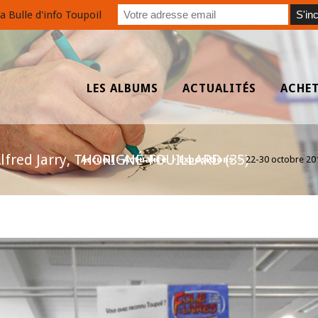
a Bulle d'info Toupoil
LES ALBUMS
ACTUALITÉS
ACHE
lfred Jarry, THORIGNÉ-FOUILLARD (35)
Accueil
>
Actualité
>
Expositions
>
22-30 octobre 20