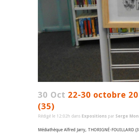
30 Oct
22-30 octobre 2
(35)
Rédigé le 12:02h
dans
Expositions
par
Serge Mon
Médiathèque Alfred Jarry, THORIGNÉ-FOUILLARD (