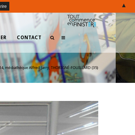
▲
TER
CONTACT
14, médiathèque Alfred Jarry, THORIGNÉ-FOUILLARD (35)