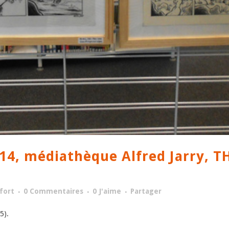
014, médiathèque Alfred Jarry,
fort
0 Commentaires
0
J'aime
Partager
35).