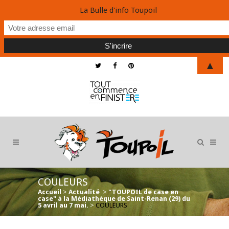
La Bulle d'info Toupoil
▲
COULEURS
Accueil
>
Actualité
>
"TOUPOIL de case en
case" à la Médiathèque de Saint-Renan (29) du
5 avril au 7 mai.
>
COULEURS