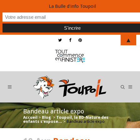
La Bulle d'info Toupoil
▲
Bandeau article expo
Accueil
>
Blog
>
Toupoil, la BD-Nature des
enfants s'expose…
>
Bandeau article expo