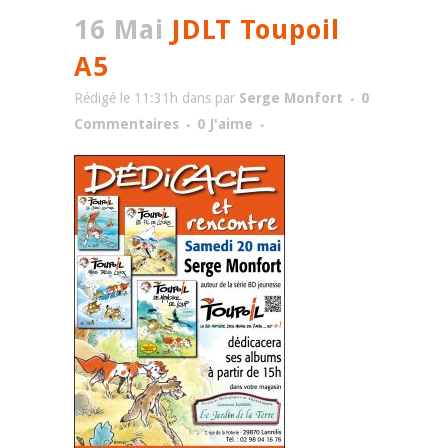
16 Mai
JDLT Toupoil
A5
Rédigé le 11:31h
dans
par
Serge Monfort
0
Commentaires
0
J'aime