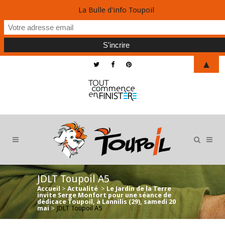
La Bulle d'info Toupoil
▲
JDLT Toupoil A5
Accueil
>
Actualité
>
Le Jardin de la Terre
invite Serge Monfort pour une séance de
dédicace Toupoil, à Lannilis (29), samedi 20
mai
>
JDLT Toupoil A5