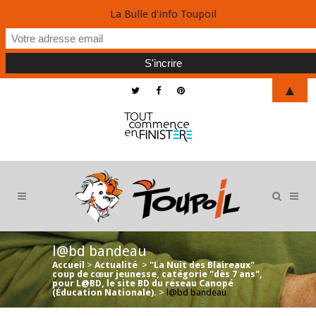
La Bulle d'info Toupoil
▲
l@bd bandeau
Accueil
>
Actualité
>
"La Nuit des Blaireaux"
coup de cœur jeunesse, catégorie "dès 7 ans",
pour L@BD, le site BD du réseau Canopé
(Éducation Nationale).
>
l@bd bandeau