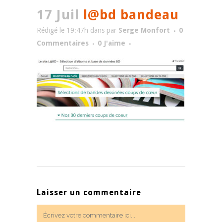
17 Juil
l@bd bandeau
Rédigé le 19:47h
dans
par
Serge Monfort
0
Commentaires
0
J'aime
Laisser un commentaire