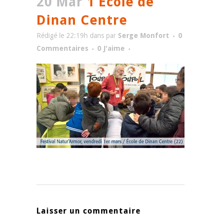
20 Mar
1 Ecole de
Dinan Centre
Rédigé le 22:19h
dans
par
Serge Monfort
0
Commentaires
0
J'aime
Laisser un commentaire