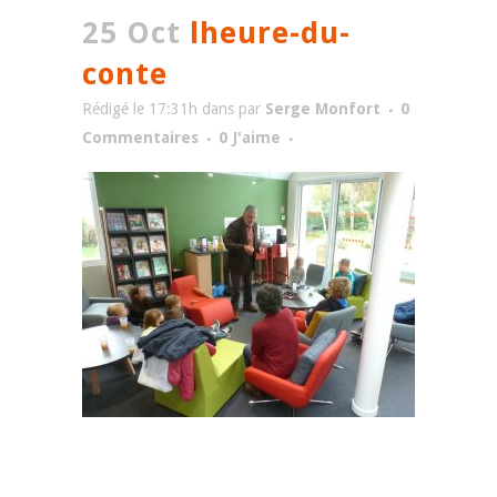
25 Oct
lheure-du-
conte
Rédigé le 17:31h
dans
par
Serge Monfort
0
Commentaires
0
J'aime