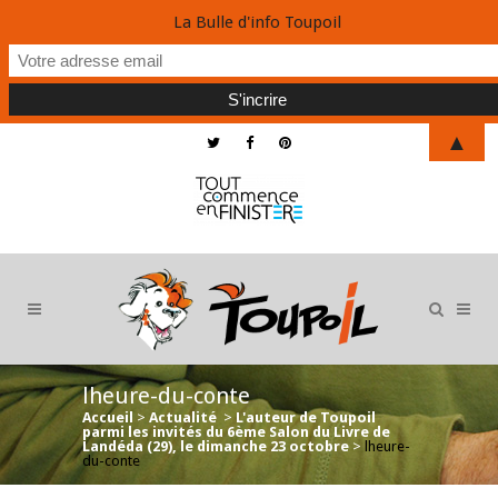
La Bulle d'info Toupoil
▲
lheure-du-conte
Accueil
>
Actualité
>
L'auteur de Toupoil
parmi les invités du 6ème Salon du Livre de
Landéda (29), le dimanche 23 octobre
>
lheure-
du-conte