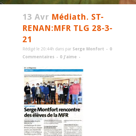
13 Avr
Médiath. ST-
RENAN:MFR TLG 28-3-
21
Rédigé le 20:44h
dans
par
Serge Monfort
0
Commentaires
0
J'aime