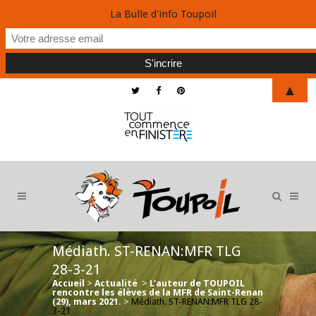
La Bulle d'info Toupoil
▲
Médiath. ST-RENAN:MFR TLG
28-3-21
Accueil
>
Actualité
>
L'auteur de TOUPOIL
rencontre les élèves de la MFR de Saint-Renan
(29), mars 2021.
>
Médiath. ST-RENAN:MFR TLG 28-
3-21