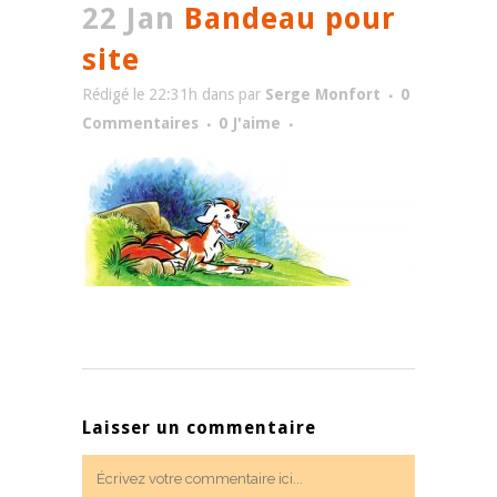
22 Jan
Bandeau pour
site
Rédigé le 22:31h
dans
par
Serge Monfort
0
Commentaires
0
J'aime
Laisser un commentaire