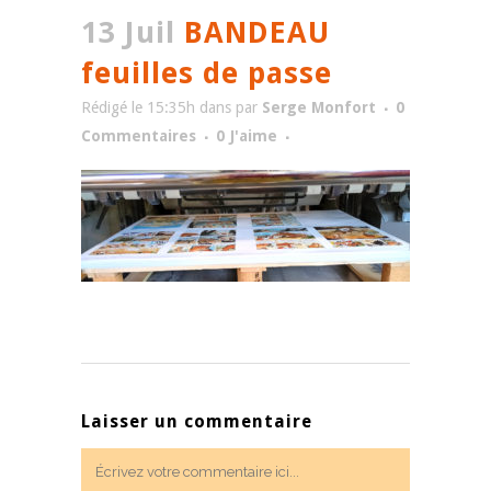
13 Juil
BANDEAU
feuilles de passe
Rédigé le 15:35h
dans
par
Serge Monfort
0
Commentaires
0
J'aime
Laisser un commentaire