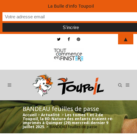
La Bulle d'info Toupoil
▲
BANDEAU feuilles de passe
Accueil
>
Actualité
>
Les tomes 1 et 2 de
Toupoil, la BD-Nature des enfants étaient ré-
imprimés à Quimper (29) mercredi dernier 9
juillet 2025.
>
BANDEAU feuilles de passe