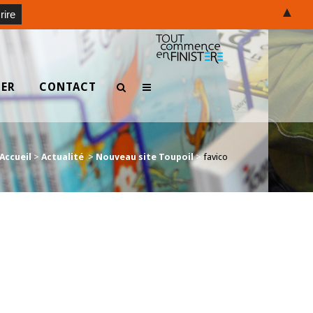
▲
TER
CONTACT
Accueil
>
Actualité
>
Nouveau site Toupoil
>
favico