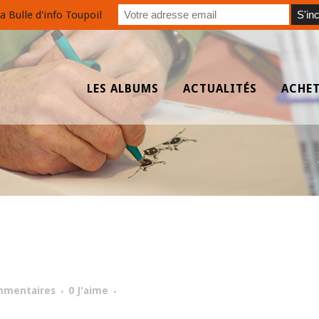
a Bulle d'info Toupoil
LES ALBUMS
ACTUALITÉS
ACHE
mmentaires
0
J'aime