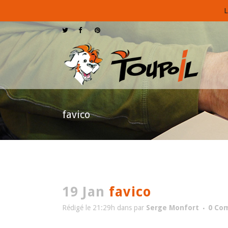
L
favico
19 Jan
favico
Rédigé le 21:29h
dans
par
Serge Monfort
0 Co